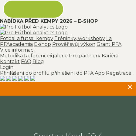
NABÍDKA PŘED KEMPY 2026 – E-SHOP
Fotbal a futsal kempy
Tréninky, workshopy
La
PFAacademia
E-shop
Prověř svůj výkon
Grant PFA
Více informací
Metodika
Reference/galerie
Pro partnery
Kariéra
Kontakt
FAQ
Blog
Login
Přihlášení do profilu
přihlášení do PFA App
Registrace