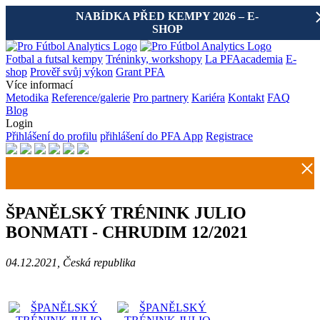
NABÍDKA PŘED KEMPY 2026 – E-
SHOP
Fotbal a futsal kempy
Tréninky, workshopy
La PFAacademia
E-
shop
Prověř svůj výkon
Grant PFA
Více informací
Metodika
Reference/galerie
Pro partnery
Kariéra
Kontakt
FAQ
Blog
Login
Přihlášení do profilu
přihlášení do PFA App
Registrace
ŠPANĚLSKÝ TRÉNINK JULIO
BONMATI - CHRUDIM 12/2021
04.12.2021, Česká republika