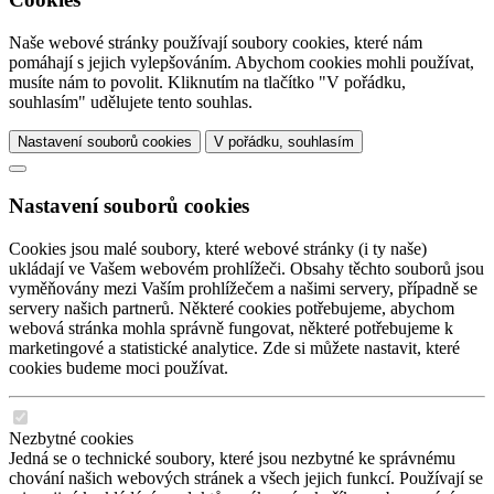
FUTSAL - SLAVIA AKADEMIE - HALA EDEN PRAHA
Naše webové stránky používají soubory cookies, které nám
01.05.2025 FUTSAL - SLAVIA AKADEMIE - HALA EDEN PRAHA
pomáhají s jejich vylepšováním. Abychom cookies mohli používat,
musíte nám to povolit. Kliknutím na tlačítko "V pořádku,
ALICANTE VELOKONOČNÍ 2025
souhlasím" udělujete tento souhlas.
19.04.2025 ALICANTE VELOKONOČNÍ 2025
Nastavení souborů cookies
V pořádku, souhlasím
SLAVIA FUTSAL EDEN 30.3.
30.03.2025 SLAVIA FUTSAL EDEN 30.3.
Nastavení souborů cookies
KEMPY ŘÍJEN - ALICANTE, PRAHA, LIBEREC , PLZEŇ
NÝŘANY
Cookies jsou malé soubory, které webové stránky (i ty naše)
28.10.2024 KEMPY ŘÍJEN - ALICANTE, PRAHA, LIBEREC , PLZEŇ
NÝŘANY
ukládají ve Vašem webovém prohlížeči. Obsahy těchto souborů jsou
vyměňovány mezi Vaším prohlížečem a našimi servery, případně se
NÝŘANY 4SERIE TRÉNINKŮ
servery našich partnerů. Některé cookies potřebujeme, abychom
22.10.2024 NÝŘANY 4SERIE TRÉNINKŮ
webová stránka mohla správně fungovat, některé potřebujeme k
marketingové a statistické analytice. Zde si můžete nastavit, které
LICHNOV - FRENŠTÁT 4SERIE TRÉNINKŮ
cookies budeme moci používat.
25.09.2024 LICHNOV - FRENŠTÁT 4SERIE TRÉNINKŮ
CHODOUŇ - BEROUNSKO
Nezbytné cookies
28.06.2024 CHODOUŇ - BEROUNSKO
Jedná se o technické soubory, které jsou nezbytné ke správnému
chování našich webových stránek a všech jejich funkcí. Používají se
KEMP BRNO - TUŘANY