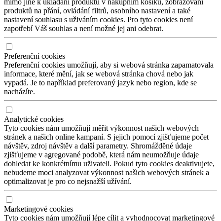
mimo jiné k ukládání produktů v nákupním košíku, zobrazování
24.06.2024 KEMP BRNO - TUŘANY
produktů na přání, ovládání filtrů, osobního nastavení a také
nastavení souhlasu s uživáním cookies. Pro tyto cookies není
KEMP OPAVA - RADUŇ
zapotřebí Váš souhlas a není možné jej ani odebrat.
24.06.2024 KEMP OPAVA - RADUŇ
KEMP SK ŠAMORÍN
24.06.2024 KEMP SK ŠAMORÍN
Preferenční cookies
Preferenční cookies umožňují, aby si webová stránka zapamatovala
KEMP PRAHA
informace, které mění, jak se webová stránka chová nebo jak
24.06.2024 KEMP PRAHA
vypadá. Je to například preferovaný jazyk nebo region, kde se
nacházíte.
TRÉNINK PRAHA
21.06.2024 TRÉNINK PRAHA
Analytické cookies
SEZNAMOVACÍ TRÉNINK TÁBOR
Tyto cookies nám umožňují měřit výkonnost našich webových
21.05.2024 SEZNAMOVACÍ TRÉNINK TÁBOR
stránek a našich online kampaní. S jejich pomocí zjišťujeme počet
návštěv, zdroj návštěv a další parametry. Shromážděné údaje
SEZNAMOVACÍ TRÉNINK PLZEŇ
zjišťujeme v agregované podobě, která nám neumožňuje údaje
20.05.2024 SEZNAMOVACÍ TRÉNINK PLZEŇ
dohledat ke konkrétnímu uživateli. Pokud tyto cookies deaktivujete,
nebudeme moci analyzovat výkonnost našich webových stránek a
VELIKONOČNÍ KEMP ALICANTE
optimalizovat je pro co nejsnažší užívání.
28.03.2024 VELIKONOČNÍ KEMP ALICANTE
JARNÍ KEMP HLUBOKÁ , LITOMYŠL 11.3 - 15.3
Marketingové cookies
12.03.2024 JARNÍ KEMP HLUBOKÁ , LITOMYŠL 11.3 - 15.3
Tyto cookies nám umožňují lépe cílit a vyhodnocovat marketingové