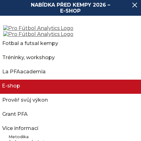
NABÍDKA PŘED KEMPY 2026 –
E-SHOP
Fotbal a futsal kempy
Tréninky, workshopy
La PFAacademia
E-shop
FK ŠUMPERK
Prověř svůj výkon
Grant PFA
16.02.2018, Czech Republic
Více informací
Metodika