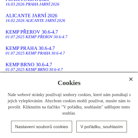
16.03.2026 PRAHA JARNÍ 2026
ALICANTE JARNÍ 2026
16.02.2026 ALICANTE JARNÍ 2026
KEMP PŘEROV 30.6-4.7
01.07.2025 KEMP PŘEROV 30.6-4.7
KEMP PRAHA 30.6-4.7
01.07.2025 KEMP PRAHA 30.6-4.7
KEMP BRNO 30.6-4.7
01.07.2025 KEMP BRNO 30.6-4.7
KEMP PIEŠŤANY 30.6 -4.7.
Cookies
01.07.2025 KEMP PIEŠŤANY 30.6 -4.7.
Naše webové stránky používají soubory cookies, které nám pomáhají s
KEMP PRACHATICE 30.6-4.7
jejich vylepšováním. Abychom cookies mohli používat, musíte nám to
01.07.2025 KEMP PRACHATICE 30.6-4.7
povolit. Kliknutím na tlačítko "V pořádku, souhlasím" udělujete tento
souhlas.
FOTBALOVÉ VYSVĚDČENÍ - 400 dětí KVĚTEN- PRAHA,
PLZEŇ, ČESKÉ BUDĚJOVICE, MORAVA...
22.05.2025 FOTBALOVÉ VYSVĚDČENÍ - 400 dětí KVĚTEN- PRAHA,
Nastavení souborů cookies
V pořádku, souhlasím
PLZEŇ, ČESKÉ BUDĚJOVICE, MORAVA...
ČASTÉ DOTAZY