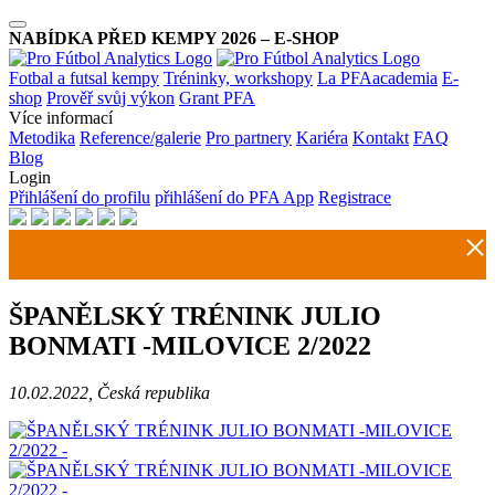
NABÍDKA PŘED KEMPY 2026 – E-SHOP
Fotbal a futsal kempy
Tréninky, workshopy
La PFAacademia
E-
shop
Prověř svůj výkon
Grant PFA
Více informací
Metodika
Reference/galerie
Pro partnery
Kariéra
Kontakt
FAQ
Blog
Login
Přihlášení do profilu
přihlášení do PFA App
Registrace
ŠPANĚLSKÝ TRÉNINK JULIO
BONMATI -MILOVICE 2/2022
10.02.2022, Česká republika