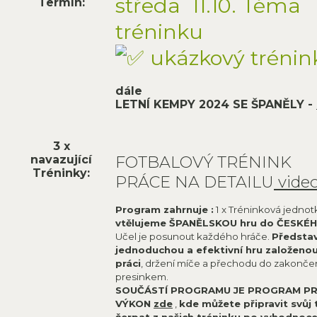
středa 11.10. Téma
Termín:
tréninku
ukázkový tréni
dále
LETNÍ KEMPY 2024 SE ŠPANĚLY -
3 x
FOTBALOVÝ TRÉNINK
navazující
Tréninky:
PRÁCE NA DETAILU
vide
Program zahrnuje :
1 x Tréninková jednot
vtělujeme ŠPANĚLSKOU hru do ČESKÉH
Učel je posunout každého hráče.
Předsta
jednoduchou a efektivní hru založeno
práci
, držení míče a přechodu do zakončen
presinkem.
SOUČÁSTÍ PROGRAMU JE PROGRAM P
VÝKON
zde
,
kde můžete připravit svůj
čerpat z našich tréninku po vyhodnoce