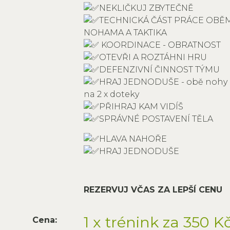
NEKLIČKUJ ZBYTEČNĚ
TECHNICKÁ ČÁST PRÁCE OBĚ
NOHAMA A TAKTIKA
KOORDINACE - OBRATNOST
OTEVŘI A ROZTÁHNI HRU
DEFENZIVNÍ ČINNOST TÝMU
HRAJ JEDNODUŠE - obě nohy 
na 2 x doteky
PŘIHRAJ KAM VIDÍŠ
SPRÁVNÉ POSTAVENÍ TĚLA
HLAVA NAHOŘE
HRAJ JEDNODUŠE
REZERVUJ VČAS ZA LEPŠÍ CENU
1 x trénink za 350 K
Cena: