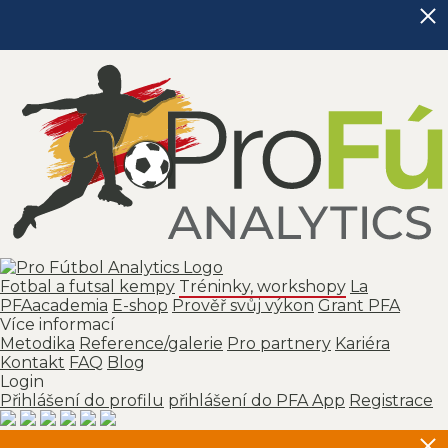
Fotbal a futsal kempy
Tréninky, workshopy
La
PFAacademia
E-shop
Prověř svůj výkon
Grant PFA
Více informací
Metodika
Reference/galerie
Pro partnery
Kariéra
Kontakt
FAQ
Blog
Login
Přihlášení do profilu
přihlášení do PFA App
Registrace