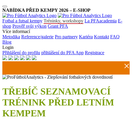
NABÍDKA PŘED KEMPY 2026 – E-SHOP
Fotbal a futsal kempy
Tréninky, workshopy
La PFAacademia
E-
shop
Prověř svůj výkon
Grant PFA
Více informací
Metodika
Reference/galerie
Pro partnery
Kariéra
Kontakt
FAQ
Blog
Login
Přihlášení do profilu
přihlášení do PFA App
Registrace
TŘEBÍČ SEZNAMOVACÍ
TRÉNINK PŘED LETNÍM
KEMPEM