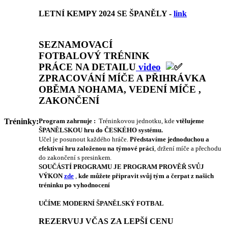
LETNÍ KEMPY 2024 SE ŠPANĚLY -
link
SEZNAMOVACÍ
FOTBALOVÝ TRÉNINK
PRÁCE NA DETAILU
video
ZPRACOVÁNÍ MÍČE A PŘIHRÁVKA
OBĚMA NOHAMA, VEDENÍ MÍČE ,
ZAKONČENÍ
Program zahrnuje :
Tréninkovou jednotku, kde
vtělujeme
Tréninky:
ŠPANĚLSKOU hru do ČESKÉHO systému.
Učel je posunout každého hráče.
Představíme jednoduchou a
efektivní hru založenou na týmové práci
, držení míče a přechodu
do zakončení s presinkem.
SOUČÁSTÍ PROGRAMU JE PROGRAM PROVĚŘ SVŮJ
VÝKON
zde
,
kde můžete připravit svůj tým a čerpat z našich
tréninku po vyhodnocení
UČÍME MODERNÍ ŠPANĚLSKÝ FOTBAL
REZERVUJ VČAS ZA LEPŠÍ CENU