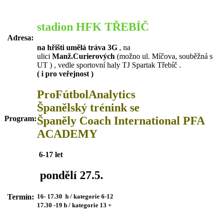
stadion HFK TŘEBÍČ
Adresa:
na hřišti umělá tráva 3G
, na
ulici
Manž.Curierových
(možno ul. Míčova, souběžná s
UT ) , vedle sportovní haly TJ Spartak Třebíč .
( i pro veřejnost )
ProFútbolAnalytics
Španělský trénink se
Španěly Coach International PFA
Program:
ACADEMY
6-17 let
pondělí 27.5.
16- 17.30 h / kategorie 6-12
Termín:
17.30 -19 h / kategorie 13 +