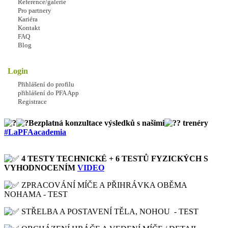
Reference/galerie
mnoha návyků i zlozvyků.
Pro partnery
Kariéra
Zjisti, jaká jsou tvá ,, čísla,, z
#10PFAtest
a získejte
Kontakt
personalizovaná doporučení pro své zlepšení.
FAQ
Blog
Pošli video ze zápasu, my jej s trenéry ze Španělska
vyhodnotíme a dáme ti odpověď i doporučení
Login
#TRENUJSPRAVNE
na co se soustředit
Přihlášení do profilu
Snadné
testy s námi při našich programech či z
přihlášení do PFA App
Registrace
domova.
Bezplatná konzultace výsledků s našimi
trenéry
#LaPFAacademia
4 TESTY TECHNICKÉ + 6 TESTŮ FYZICKÝCH S
VYHODNOCENÍM
VIDEO
ZPRACOVÁNÍ MÍČE A PŘIHRÁVKA OBĚMA
NOHAMA - TEST
STŘELBA A POSTAVENÍ TĚLA, NOHOU - TEST