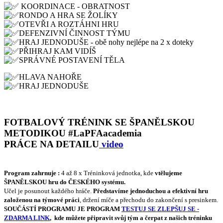
KOORDINACE - OBRATNOST
RONDO A HRA SE ŽOLÍKY
OTEVŘI A ROZTÁHNI HRU
DEFENZIVNÍ ČINNOST TÝMU
HRAJ JEDNODUŠE - obě nohy nejlépe na 2 x doteky
PŘIHRAJ KAM VIDÍŠ
SPRÁVNÉ POSTAVENÍ TĚLA
HLAVA NAHOŘE
HRAJ JEDNODUŠE
FOTBALOVÝ TRÉNINK SE ŠPANĚLSKOU
METODIKOU #LaPFAacademia
PRÁCE NA DETAILU
video
Program zahrnuje :
4 až 8 x Tréninková jednotka, kde
vtělujeme
ŠPANĚLSKOU hru do ČESKÉHO systému.
Učel je posunout každého hráče.
Představíme jednoduchou a efektivní hru
založenou na týmové práci
, držení míče a přechodu do zakončení s presinkem.
SOUČÁSTÍ PROGRAMU JE PROGRAM
TESTUJ SE ZLEPŠUJ SE -
ZDARMA LINK
,
kde můžete připravit svůj tým a čerpat z našich tréninku