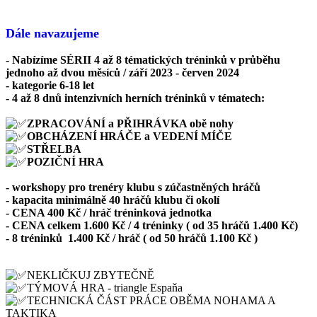
Dále navazujeme
- Nabízíme SÉRII 4 až 8 tématických tréninků v průběhu
jednoho až dvou měsíců / září 2023 - červen 2024
- kategorie 6-18 let
- 4 až 8 dnů intenzivních herních tréninků v tématech:
ZPRACOVÁNÍ a PŘIHRÁVKA obě nohy
OBCHÁZENÍ HRÁČE a VEDENÍ MÍČE
STŘELBA
POZIČNÍ HRA
- workshopy pro trenéry klubu s zúčastněných hráčů
- kapacita minimálně 40 hráčů klubu či okolí
- CENA 400 Kč / hráč tréninková jednotka
- CENA celkem 1.600 Kč / 4 tréninky ( od 35 hráčů 1.400 Kč)
- 8 tréninků 1.400 Kč / hráč ( od 50 hráčů 1.100 Kč )
NEKLIČKUJ ZBYTEČNĚ
TÝMOVÁ HRA - triangle Espaňa
TECHNICKÁ ČÁST PRÁCE OBĚMA NOHAMA A
TAKTIKA