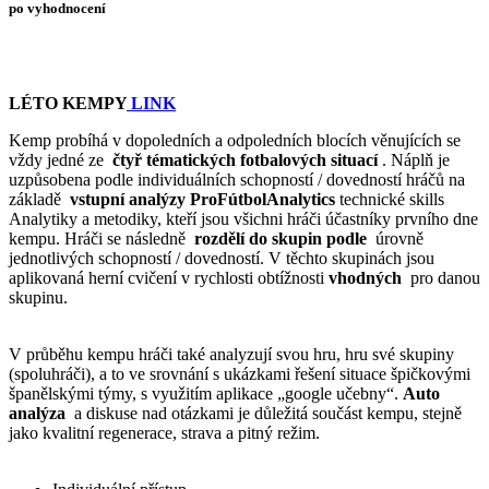
po vyhodnocení
LÉTO KEMPY
LINK
Kemp probíhá v dopoledních a odpoledních blocích věnujících se
vždy jedné ze
čtyř tématických fotbalových situací
.
Náplň je
uzpůsobena podle individuálních schopností / dovedností hráčů na
základě
vstupní analýzy ProFútbolAnalytics
technické skills
Analytiky a metodiky, kteří jsou všichni hráči účastníky prvního dne
kempu.
Hráči se následně
rozdělí do skupin podle
úrovně
jednotlivých schopností / dovedností.
V těchto skupinách jsou
aplikovaná herní cvičení v rychlosti obtížnosti
vhodných
pro danou
skupinu.
V průběhu kempu hráči také analyzují svou hru, hru své skupiny
(spoluhráči), a to ve srovnání s ukázkami řešení situace špičkovými
španělskými týmy, s využitím aplikace „google učebny“.
Auto
analýza
a diskuse nad otázkami je důležitá součást kempu, stejně
jako kvalitní regenerace, strava a pitný režim.