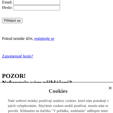
Email:
Heslo:
Přihlásit se
Pokud nemáte účet,
registrujte se
Zapomenuté heslo?
POZOR!
Nefunguje vám přihlášení?
Cookies
Vzhledem k přechodu na vyšší zabezpečení může dojít k
nefunkčnosti vašeho stávajícího hesla.
Naše webové stránky používají soubory cookies, které nám pomáhají s
Pokud k takovámu případu dojde, obnovte si prosím své heslo
zde
.
jejich vylepšováním. Abychom cookies mohli používat, musíte nám to
Děkujeme za pochopení. Tým #LaPFAacademia.
povolit. Kliknutím na tlačítko "V pořádku, souhlasím" udělujete tento