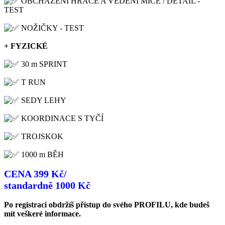
OBCHÁZENÍ HRÁČE A VEDENÍ MÍČE / DETAIL -
TEST
NOŽIČKY - TEST
+ FYZICKÉ
30 m SPRINT
T RUN
SEDY LEHY
KOORDINACE S TYČÍ
TROJSKOK
1000 m BĚH
CENA 399 Kč/
standardně 1000 Kč
Po registraci obdržíš přístup do svého PROFILU, kde budeš
mít veškeré informace.