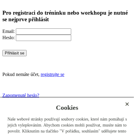
Pro registraci do tréninku nebo workhopu je nutné
se nejprve přihlásit
Email:
Heslo:
Přihlásit se
Pokud nemáte účet,
registrujte se
Zapomenuté heslo?
Cookies
POZOR!
Naše webové stránky používají soubory cookies, které nám pomáhají s
jejich vylepšováním. Abychom cookies mohli používat, musíte nám to
Nefunguje vám přihlášení?
povolit. Kliknutím na tlačítko "V pořádku, souhlasím" udělujete tento