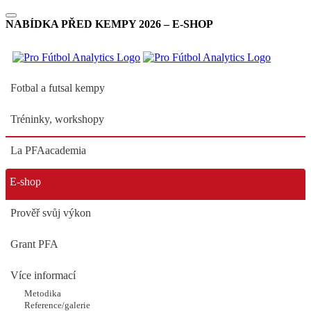
NABÍDKA PŘED KEMPY 2026 – E-SHOP
Fotbal a futsal kempy
Tréninky, workshopy
La PFAacademia
PŘIHLAŠ SE DO SOUTĚŽE
E-shop
PŘED LETNÍM KEMPEM
Prověř svůj výkon
Grant PFA
SOUTEŽ O KEMP, DRES SET A
Více informací
MÍČ SELECT - vše ZDARMA
Metodika
Reference/galerie