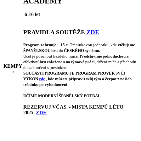
ACADEMY
6-16 let
PRAVIDLA SOUTĚŽE
ZDE
Program zahrnuje :
15 x Tréninkovou jednotku, kde
vtělujeme
ŠPANĚLSKOU hru do ČESKÉHO systému.
Učel je posunout každého hráče.
Představíme jednoduchou a
efektivní hru založenou na týmové práci
, držení míče a přechodu
KEMPY
do zakončení s presinkem.
:
SOUČÁSTÍ PROGRAMU JE PROGRAM PROVĚŘ SVŮJ
VÝKON
zde
,
kde můžete připravit svůj tým a čerpat z našich
tréninku po vyhodnocení
UČÍME MODERNÍ ŠPANĚLSKÝ FOTBAL
REZERVUJ VČAS - MISTA KEMPŮ LÉTO
2025
ZDE