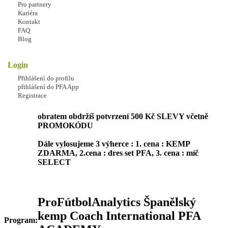
Pro partnery
- SOUTEŽ PLATÍ DO 29.6.2025
Kariéra
Kontakt
KAŽDÝ ÚČASTNÍK OBDRŽÍ SLEVU 500 Kč NA
FAQ
NOVOU REGISTRACI KEMPU ( přenosná na další
Blog
osobu )
REGISTRUJ NÍŽE VE FORMULÁŘI
TÉMA
Login
Přihlášení do profilu
natoč video ze svého tréninku
přihlášení do PFA App
vlož do komentáře facebooku a pošli SMS ve tvaru :
Registrace
SOUTĚŽ na 602 373 205
obratem obdržíš potvrzení 500 Kč SLEVY včetně
PROMOKÓDU
Dále vylosujeme 3 výherce : 1. cena : KEMP
ZDARMA, 2.cena : dres set PFA, 3. cena : míč
SELECT
ProFútbolAnalytics Španělský
kemp Coach International PFA
Program: