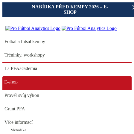
NABÍDKA PŘED KEMPY 2026 – E-
SHOP
Fotbal a futsal kempy
Tréninky, workshopy
La PFAacademia
PRAHA Pražačka 10 PFA
E-shop
TEST FOTBALOVÉ
VYSVĚDČENÍ TESTY
Prověř svůj výkon
Grant PFA
Více informací
sportovní areál Pražačka
link
Adresa:
Metodika