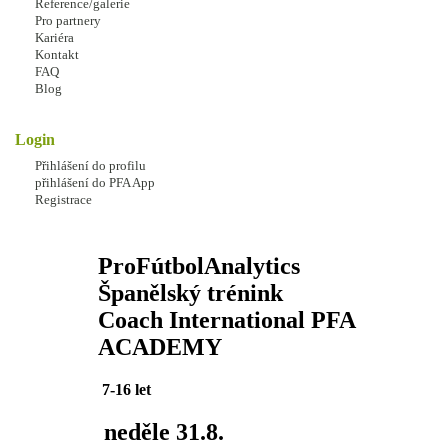
Reference/galerie
Pro partnery
( i pro veřejnost )
Kariéra
Kontakt
PROVĚŘ SVŮJ VÝKON - a
FAQ
Blog
připrav se na novou sezónu.
Login
Objektivní analýza
Přihlášení do profilu
FOTBALOVÉ VYSVĚDČENÍ
přihlášení do PFA App
Registrace
10 TESTŮ
PROGRAM:
ProFútbolAnalytics
Španělský trénink
Coach International PFA
ACADEMY
7-16 let
neděle 31.8.