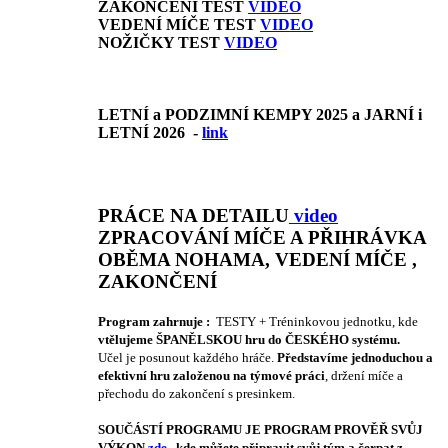
ZAKONČENÍ TEST
VIDEO
VEDENÍ MÍČE TEST
VIDEO
NOŽIČKY TEST
VIDEO
LETNÍ a PODZIMNÍ KEMPY 2025 a JARNÍ i
LETNÍ 2026 -
link
PRÁCE NA DETAILU
video
ZPRACOVÁNÍ MÍČE A PŘIHRÁVKA
OBĚMA NOHAMA, VEDENÍ MÍČE ,
ZAKONČENÍ
Program zahrnuje :
TESTY + Tréninkovou jednotku, kde
vtělujeme ŠPANĚLSKOU hru do ČESKÉHO systému.
Učel je posunout každého hráče.
Představíme jednoduchou a
efektivní hru založenou na týmové práci
, držení míče a
přechodu do zakončení s presinkem.
SOUČÁSTÍ PROGRAMU JE PROGRAM PROVĚŘ SVŮJ
VÝKON
zde
,
kde můžete připravit svůj tým a čerpat z