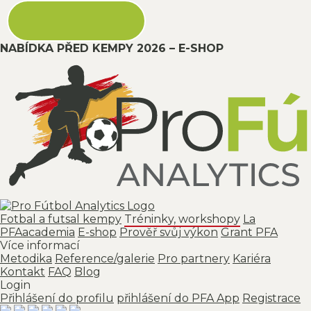
NABÍDKA PŘED KEMPY 2026 – E-SHOP
Fotbal a futsal kempy
Tréninky, workshopy
La
PFAacademia
E-shop
Prověř svůj výkon
Grant PFA
Více informací
Metodika
Reference/galerie
Pro partnery
Kariéra
Kontakt
FAQ
Blog
Login
Přihlášení do profilu
přihlášení do PFA App
Registrace