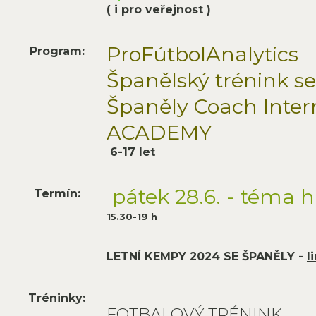
( i pro veřejnost )
ProFútbolAnalytics
Program:
Španělský trénink se
Španěly Coach Inter
ACADEMY
6-17 let
pátek 28.6. - téma 
Termín:
15.30-19 h
LETNÍ KEMPY 2024 SE ŠPANĚLY -
l
Tréninky:
FOTBALOVÝ TRÉNINK