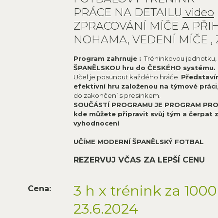
PRÁCE NA DETAILU
video
ZPRACOVÁNÍ MÍČE A PŘ
NOHAMA, VEDENÍ MÍČE ,
Program zahrnuje :
Tréninkovou jednotku,
ŠPANĚLSKOU hru do ČESKÉHO systému.
Učel je posunout každého hráče.
Představí
efektivní hru založenou na týmové práci
do zakončení s presinkem.
SOUČÁSTÍ PROGRAMU JE PROGRAM PRO
kde můžete připravit svůj tým a čerpat z
vyhodnocení
UČÍME MODERNÍ ŠPANĚLSKÝ FOTBAL
REZERVUJ VČAS ZA LEPŠÍ CENU
3 h x trénink za 100
Cena:
23.6.2024