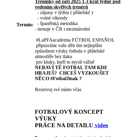
Tréninky od září 2025 1-3 krát týdně pod
vedením skvělých trenérů
- zápasy v týdnu ( přátelské )
- volné víkendy
- španělská metodika
Termín:
- turnaje v ČR i mezinárodní
#LaPFAacademia FÚTBOL ESPAÑOL
připravíme vaše děti tím nejlepším
způsobem výuky fotbalu v přátelské
atmosféře bez tlaku
pro kluky, kteří to myslí vážně
NEBAVÍ TĚ FOTBAL TAM KDE
HRAJEŠ? CHCEŠ VYZKOUŠET
NĚCO #FotbalJinak ?
Rezervuj své místo včas
FOTBALOVÝ KONCEPT
VÝUKY
PRÁCE NA DETAILU
video