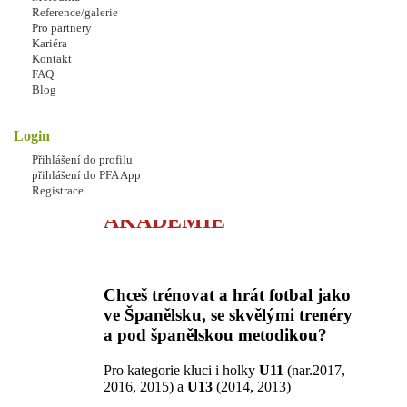
Reference/galerie
Pro partnery
Kariéra
Kontakt
FAQ
Blog
#LaPFAacademia
Fútbol
Español
Login
STARTUJEME PRVNÍ
Přihlášení do profilu
ŠPANĚLSKÁ
přihlášení do PFA App
Registrace
FOTBALOVÁ
AKADEMIE
Chceš trénovat a hrát fotbal jako
ve Španělsku, se skvělými trenéry
a pod španělskou metodikou?
Pro kategorie kluci i holky
U11
(nar.2017,
2016, 2015) a
U13
(2014, 2013)