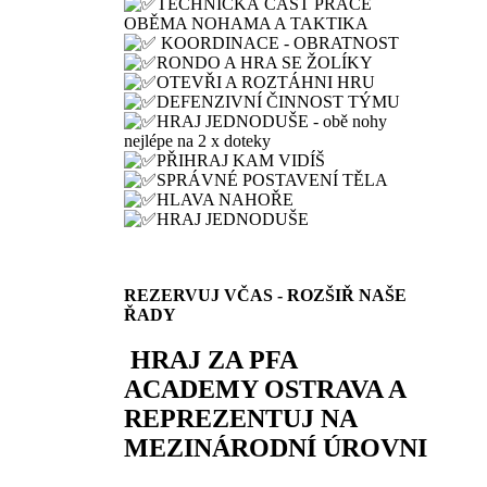
TECHNICKÁ ČÁST PRÁCE
OBĚMA NOHAMA A TAKTIKA
KOORDINACE - OBRATNOST
RONDO A HRA SE ŽOLÍKY
OTEVŘI A ROZTÁHNI HRU
DEFENZIVNÍ ČINNOST TÝMU
HRAJ JEDNODUŠE - obě nohy
nejlépe na 2 x doteky
PŘIHRAJ KAM VIDÍŠ
SPRÁVNÉ POSTAVENÍ TĚLA
HLAVA NAHOŘE
HRAJ JEDNODUŠE
REZERVUJ VČAS - ROZŠIŘ NAŠE
ŘADY
HRAJ ZA PFA
ACADEMY OSTRAVA A
REPREZENTUJ NA
MEZINÁRODNÍ ÚROVNI