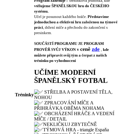
Program zahrnuje :
tréninková jednotka, kde
vtělujeme ŠPANĚLSKOU hru do ČESKÉHO
systému.
Učel je posunout každého hráče.
Představíme
jednoduchou a efektivní hru založenou na týmové
práci
, držení míče a přechodu do zakončení s
presinkem.
SOUČÁSTÍ PROGRAMU JE PROGRAM
ceně
zde
PROVĚŘ SVŮJ VÝKON
v
,
kde
můžete připravit svůj tým a čerpat z našich
tréninku po vyhodnocení
UČÍME MODERNÍ
ŠPANĚLSKÝ FOTBAL
STŘELBA A POSTAVENÍ TĚLA,
Tréninky
NOHOU
ZPRACOVÁNÍ MÍČE A
PŘIHRÁVKA OBĚMA NOHAMA
OBCHÁZENÍ HRÁČE A VEDENÍ
MÍČE / DETAIL
NEKLIČKUJ ZBYTEČNĚ
TÝMOVÁ HRA - triangle Espaňa