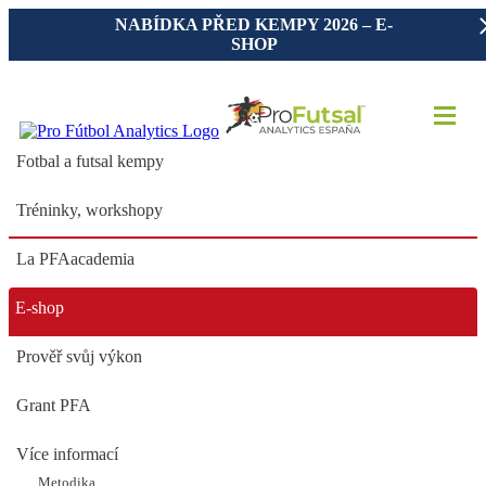
NABÍDKA PŘED KEMPY 2026 – E-
SHOP
Fotbal a futsal kempy
Tréninky, workshopy
La PFAacademia
E-shop
OSTRAVA 1 x týdně
Prověř svůj výkon
CELOROČNÍ
Grant PFA
PROGRAM
Více informací
#LaPFAacademia
Metodika