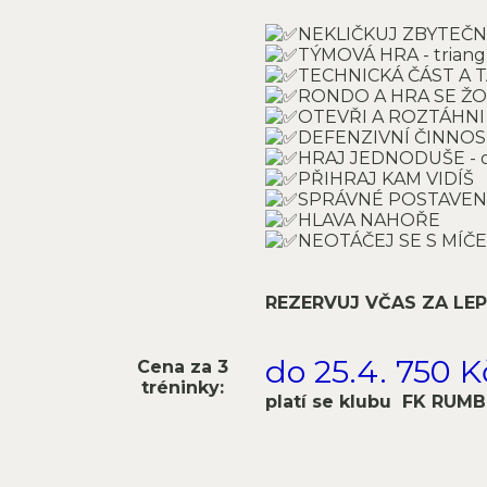
NEKLIČKUJ ZBYTEČ
TÝMOVÁ HRA - triang
TECHNICKÁ ČÁST A T
RONDO A HRA SE ŽO
OTEVŘI A ROZTÁHNI
DEFENZIVNÍ ČINNO
HRAJ JEDNODUŠE - ob
PŘIHRAJ KAM VIDÍŠ
SPRÁVNÉ POSTAVENÍ
HLAVA NAHOŘE
NEOTÁČEJ SE S MÍČE
REZERVUJ VČAS ZA LEP
do 25.4. 750 
Cena za 3
tréninky:
platí se klubu FK RUMB