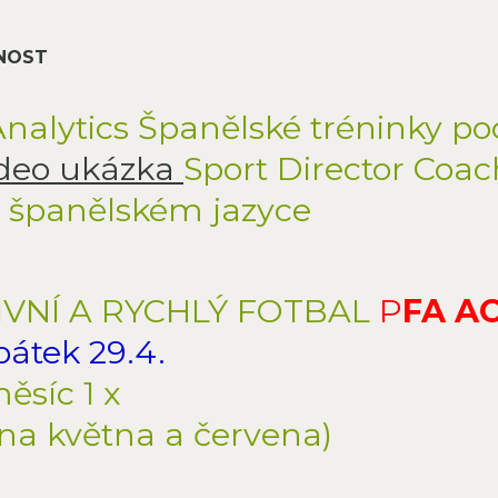
JNOST
Analytics Španělské tréninky 
deo ukázka
Sport Director Coac
a španělském jazyce
IVNÍ A RYCHLÝ FOTBAL
P
FA A
pátek
29.4.
ěsíc 1 x
ina května a červena)