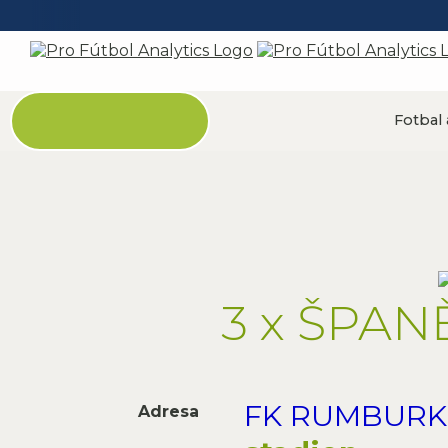
Fotbal 
3 x ŠPA
FK RUMBURK
Adresa