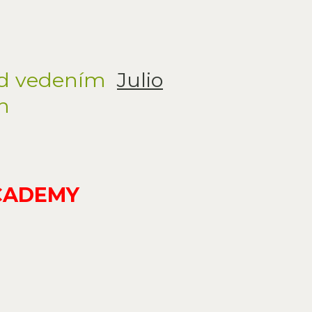
pod vedením
Julio
h
CADEMY