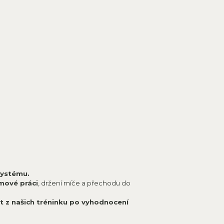
systému.
mové práci
, držení míče a přechodu do
at z našich tréninku po vyhodnocení