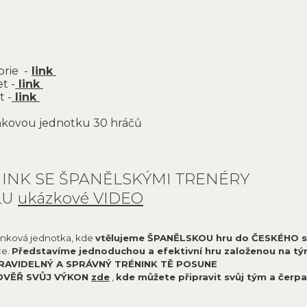
orie -
link
t -
link
t -
link
inkovou jednotku 30 hráčů
INK SE ŠPANĚLSKÝMI TRENÉRY
LU
ukázkové VIDEO
inková jednotka, kde
vtělujeme ŠPANĚLSKOU hru do ČESKÉHO 
če.
Představíme jednoduchou a efektivní hru založenou na tý
RAVIDELNÝ A SPRÁVNÝ TRÉNINK TĚ POSUNE
OVĚŘ SVŮJ VÝKON
zde
,
kde můžete připravit svůj tým a čerp