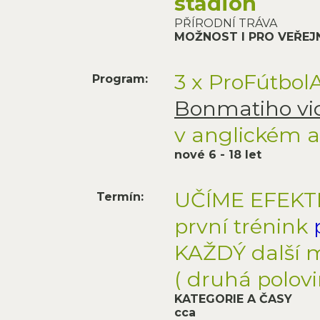
stadion
PŘÍRODNÍ TRÁVA
MOŽNOST I PRO VEŘE
3 x ProFútbol
Program:
Bonmatiho vi
v anglickém 
nové 6 - 18 let
UČÍME EFEKT
Termín:
první trénink
KAŽDÝ další m
( druhá polov
KATEGORIE A ČASY
cca