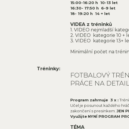
15:00-16:20 h 10-13 let
16:30- 17:50 h 6-9 let
18- 19:20 h 14 + let
VIDEA z tréninků
1. VIDEO nejmladší kateg
2. VIDEO kategorie 10 + le
3. VIDEO kategorie 13+ le
Minimální počet na trén
Tréninky:
FOTBALOVÝ TRÉN
PRÁCE NA DETAI
Program zahrnuje 3 x :
Trén
Učel je posunout každého hrá
zakončení s presinkem.
JEN P
Využijte
NYNÍ PROGRAM PR
TÉMA