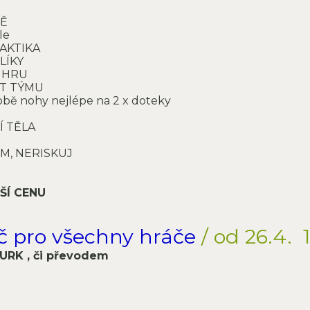
NĚ
le
AKTIKA
LÍKY
 HRU
ST TÝMU
ě nohy nejlépe na 2 x doteky
 TĚLA
M, NERISKUJ
ŠÍ CENU
Kč pro všechny hráče
/ od 26.4. 
URK , či převodem