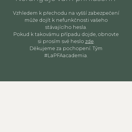
Vzhledem k přechodu na vyšší zabezpečení
může dojít k nefunkčnosti vašeho
stávajícího hesla.
Pokud k takovámu případu dojde, obnovte
si prosím své heslo
zde
.
Děkujeme za pochopení. Tým
#LaPFAacademia.