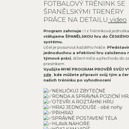
FOTBALOVÝ TRÉNINK SE
ŠPANĚLSKÝMI TRENÉRY
PRÁCE NA DETAILU
video
Program zahrnuje :
1 x Tréninková jednotk
vtělujeme ŠPANĚLSKOU hru do ČESKÉHO
systému.
Učel je posunout každého hráče.
Představ
jednoduchou a efektivní hru založenou 
týmové práci
, držení míče a přechodu do z
presinkem.
Využijte
NYNÍ PROGRAM PROVĚŘ SVŮJ V
zde
,
kde můžete připravit svůj tým a čer
našich tréninku po vyhodnocení
NEKLIČKUJ ZBYTEČNĚ
RONDA A SPRÁVNÁ POZIČNÍ HR
OTEVŘI A ROZTÁHNI HRU
HRAJ JEDNODUŠE - obě nohy
PŘIHRAJ
SPRÁVNÉ POSTAVENÍ TĚLA
HLAVA NAHOŘE