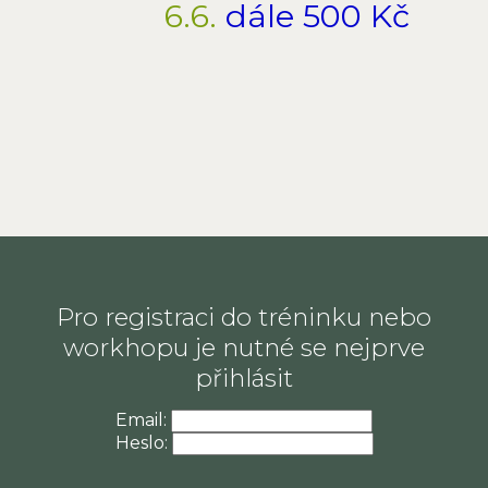
6.6.
dále 500 Kč
Pro registraci do tréninku nebo
workhopu je nutné se nejprve
přihlásit
Email:
Heslo: