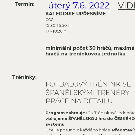
úterý 7.6. 2022
-
VI
Termín:
KATEGORIE UPŘESNÍME
cca
15:30-16:50 h
17 - 18:20 h
minimální počet 30 hráčů, maximá
hráčů na tréninkovou jednotku
Tréninky:
FOTBALOVÝ TRÉNINK SE
ŠPANĚLSKÝMI TRENÉRY
PRÁCE NA DETAILU
Program zahrnuje :
2 x Tréninková jednotk
vtělujeme ŠPANĚLSKOU hru do ČESKÉHO
systému.
Učel je posunout každého hráče.
Představ