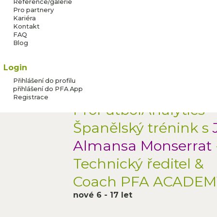
Reference/galerie
Pro partnery
Kariéra
Kontakt
SK SLOVAN HRÁDEK
FAQ
Adresa:
Blog
NISOU
Login
i pro veřejnost
Přihlášení do profilu
přihlášení do PFA App
Registrace
ProFútbolAnalytics
Program:
Španělský trénink s
Almansa Monserrat
Technický ředitel &
Coach PFA ACADEM
nové 6 - 17 let