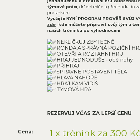
jednoduchou a efektivní hru založenou 
týmové práci
, držení míče a přechodu do z
presinkem.
Využijte
NYNÍ PROGRAM PROVĚŘ SVŮJ V
zde
,
kde můžete připravit svůj tým a čer
našich tréninku po vyhodnocení
NEKLIČKUJ ZBYTEČNĚ
RONDA A SPRÁVNÁ POZIČNÍ HR
OTEVŘI A ROZTÁHNI HRU
HRAJ JEDNODUŠE - obě nohy
PŘIHRAJ
SPRÁVNÉ POSTAVENÍ TĚLA
HLAVA NAHOŘE
HRAJ KAM VIDÍŠ
TÝMOVÁ HRA
REZERVUJ VČAS ZA LEPŠÍ CENU
1 x trénink za 300 K
Cena: