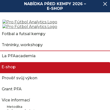
NABÍDKA PŘED KEMPY 2026 –
E-SHOP
Fotbal a futsal kempy
Tréninky, workshopy
La PFAacademia
E-shop
Prověř svůj výkon
1 x ŠPANĚLSKÝ
Grant PFA
TRÉNINK HRÁDEK n.
Více informací
NISOU
Metodika