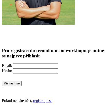
Pro registraci do tréninku nebo workhopu je nutné
se nejprve přihlásit
Email:
Heslo:
Přihlásit se
Pokud nemáte účet,
registrujte se