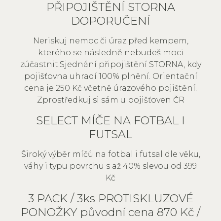
PŘIPOJIŠTĚNÍ STORNA
DOPORUČENÍ
Neriskuj nemoc či úraz před kempem,
kterého se následně nebudeš moci
zúčastnit.Sjednání připojištění STORNA, kdy
pojišťovna uhradí 100% plnění. Orientační
cena je 250 Kč včetně úrazového pojištění.
Zprostředkuj si sám u pojišťoven ČR
SELECT MÍČE NA FOTBAL I
FUTSAL
Široký výběr míčů na fotbal i futsal dle věku,
váhy i typu povrchu s až 40% slevou od 399
Kč
3 PACK / 3ks PROTISKLUZOVÉ
PONOŽKY původní cena 870 Kč /