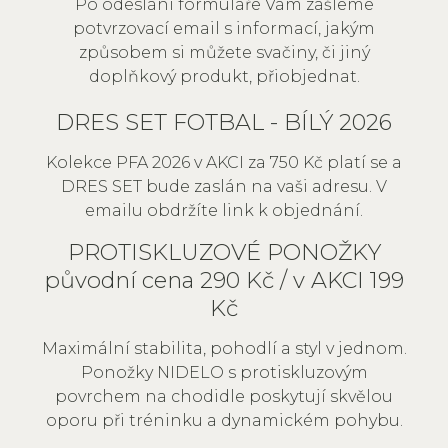
Po odeslání formuláře Vám zašleme
potvrzovací email s informací, jakým
způsobem si můžete svačiny, či jiný
doplňkový produkt, přiobjednat.
DRES SET FOTBAL - BÍLÝ 2026
Kolekce PFA 2026 v AKCI za 750 Kč platí se a
DRES SET bude zaslán na vaši adresu. V
emailu obdržíte link k objednání.
PROTISKLUZOVÉ PONOŽKY
původní cena 290 Kč / v AKCI 199
Kč
Maximální stabilita, pohodlí a styl v jednom.
Ponožky NIDELO s protiskluzovým
povrchem na chodidle poskytují skvělou
oporu při tréninku a dynamickém pohybu.