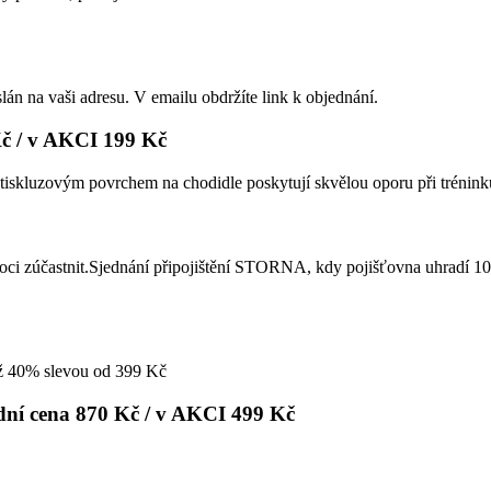
 na vaši adresu. V emailu obdržíte link k objednání.
/ v AKCI 199 Kč
otiskluzovým povrchem na chodidle poskytují skvělou oporu při tréni
ci zúčastnit.Sjednání připojištění STORNA, kdy pojišťovna uhradí 100
 až 40% slevou od 399 Kč
cena 870 Kč / v AKCI 499 Kč