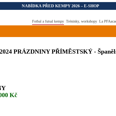
NABÍDKA PŘED KEMPY 2026 – E-SHOP
Fotbal a futsal kempy
Tréninky, workshopy
La PFAaca
. 2024 PRÁZDNINY PŘÍMĚSTSKÝ - Španěls
INY
.000 Kč