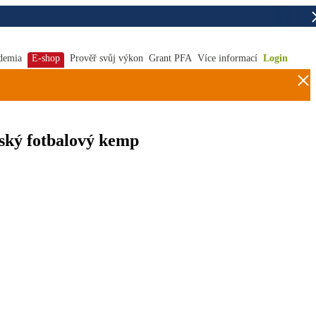
demia
E-shop
Prověř svůj výkon
Grant PFA
Více informací
Login
ký fotbalový kemp