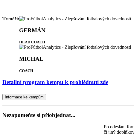
Trenéři:
GERMÁN
HEAD COACH
MICHAL
COACH
Detailní program kempu k prohlédnutí zde
Informace ke kempům
Nezapomeňte si přiobjednat...
Po odeslání for
či jiný doplňko