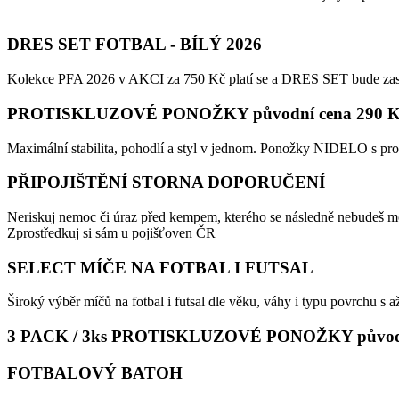
DRES SET FOTBAL - BÍLÝ 2026
Kolekce PFA 2026 v AKCI za 750 Kč platí se a DRES SET bude zaslán
PROTISKLUZOVÉ PONOŽKY původní cena 290 Kč 
Maximální stabilita, pohodlí a styl v jednom. Ponožky NIDELO s pr
PŘIPOJIŠTĚNÍ STORNA DOPORUČENÍ
Neriskuj nemoc či úraz před kempem, kterého se následně nebudeš mo
Zprostředkuj si sám u pojišťoven ČR
SELECT MÍČE NA FOTBAL I FUTSAL
Široký výběr míčů na fotbal i futsal dle věku, váhy i typu povrchu s
3 PACK / 3ks PROTISKLUZOVÉ PONOŽKY původní 
FOTBALOVÝ BATOH