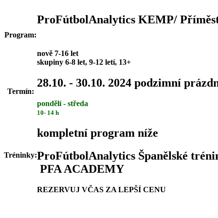
ProFútbolAnalytics KEMP/ Příměs
Program:
nově 7-16 let
skupiny 6-8 let, 9-12 letí, 13+
28.10. - 30.10. 2024 podzimní prázd
Termín:
pondělí - středa
10- 14 h
kompletní program níže
ProFútbolAnalytics Španělské trén
Tréninky:
PFA ACADEMY
REZERVUJ VČAS ZA LEPŠÍ CENU