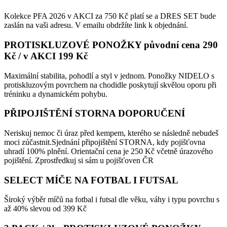
Kolekce PFA 2026 v AKCI za 750 Kč platí se a DRES SET bude
zaslán na vaši adresu. V emailu obdržíte link k objednání.
PROTISKLUZOVÉ PONOŽKY původní cena 290
Kč / v AKCI 199 Kč
Maximální stabilita, pohodlí a styl v jednom. Ponožky NIDELO s
protiskluzovým povrchem na chodidle poskytují skvělou oporu při
tréninku a dynamickém pohybu.
PŘIPOJIŠTĚNÍ STORNA DOPORUČENÍ
Neriskuj nemoc či úraz před kempem, kterého se následně nebudeš
moci zúčastnit.Sjednání připojištění STORNA, kdy pojišťovna
uhradí 100% plnění. Orientační cena je 250 Kč včetně úrazového
pojištění. Zprostředkuj si sám u pojišťoven ČR
SELECT MÍČE NA FOTBAL I FUTSAL
Široký výběr míčů na fotbal i futsal dle věku, váhy i typu povrchu s
až 40% slevou od 399 Kč