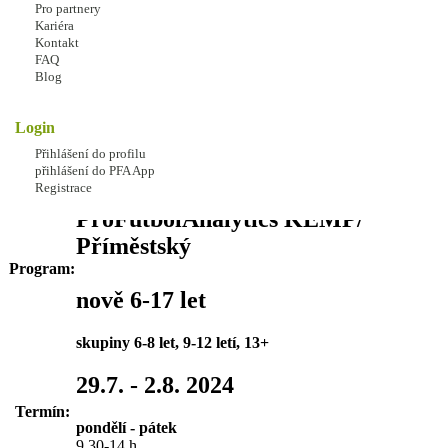
Pro partnery
TRENÉRY
Kariéra
Kontakt
cena 4.999 Kč do 28.7. dále 6.000
FAQ
Kč
Adresa:
Blog
sportovní areál
FK ČECHIE
Login
VYKÁŇ
zde
Přihlášení do profilu
přihlášení do PFA App
i pro veřejnost
Registrace
ProFútbolAnalytics KEMP/
Příměstský
Program:
nově 6-17 let
skupiny 6-8 let, 9-12 letí, 13+
29.7. - 2.8. 2024
Termín:
pondělí - pátek
9.30-14 h