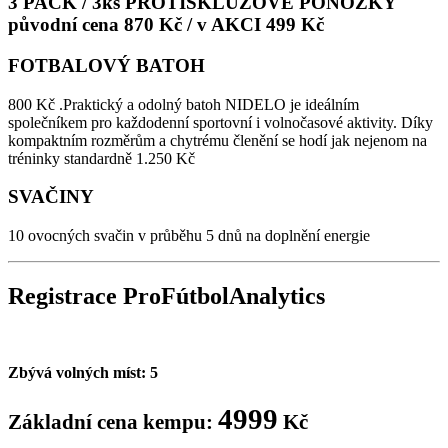
3 PACK / 3ks PROTISKLUZOVÉ PONOŽKY
původní cena 870 Kč / v AKCI 499 Kč
FOTBALOVÝ BATOH
800 Kč .Praktický a odolný batoh NIDELO je ideálním
společníkem pro každodenní sportovní i volnočasové aktivity. Díky
kompaktním rozměrům a chytrému členění se hodí jak nejenom na
tréninky standardně 1.250 Kč
SVAČINY
10 ovocných svačin v průběhu 5 dnů na doplnění energie
Registrace
Pro
Fútbol
Analytics
Zbývá volných míst: 5
4999
Základní cena kempu:
Kč