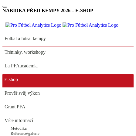
NABÍDKA PŘED KEMPY 2026 – E-SHOP
Fotbal a futsal kempy
Tréninky, workshopy
La PFAacademia
❗ LÉTO 29.7 - 2.8. 2024 PŘÍMĚSTSKÝ
E-shop
oblast BRANDÝS n.LABEM - Španělský
Prověř svůj výkon
fotbalový kemp
Grant PFA
Zbývá jen
5
Více informací
míst
Metodika
Reference/galerie
POTVRZENO SE ŠPANĚLY -