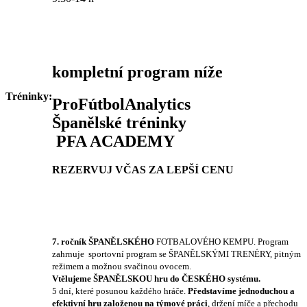
kompletní program níže
Tréninky:
ProFútbolAnalytics
Španělské tréninky
PFA ACADEMY
REZERVUJ VČAS ZA LEPŠÍ CENU
7. ročník ŠPANĚLSKÉHO
FOTBALOVÉHO KEMPU. Program
zahrnuje sportovní program se ŠPANĚLSKÝMI TRENÉRY, pitným
režimem a možnou svačinou ovocem.
Vtělujeme ŠPANĚLSKOU hru do ČESKÉHO systému.
5 dní, které posunou každého hráče.
Představíme jednoduchou a
efektivní hru založenou na týmové práci
, držení míče a přechodu