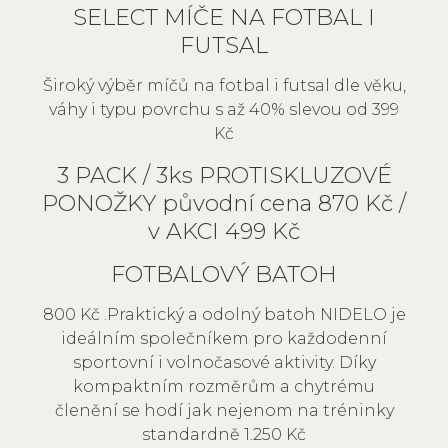
SELECT MÍČE NA FOTBAL I
FUTSAL
Široký výběr míčů na fotbal i futsal dle věku,
váhy i typu povrchu s až 40% slevou od 399
Kč
3 PACK / 3ks PROTISKLUZOVÉ
PONOŽKY původní cena 870 Kč /
v AKCI 499 Kč
FOTBALOVÝ BATOH
800 Kč .Praktický a odolný batoh NIDELO je
ideálním společníkem pro každodenní
sportovní i volnočasové aktivity. Díky
kompaktním rozměrům a chytrému
členění se hodí jak nejenom na tréninky
standardně 1.250 Kč