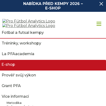
NABÍDKA PŘED KEMPY 2026 –
E-SHOP
Fotbal a futsal kempy
Tréninky, workshopy
La PFAacademia
E-shop
Prověř svůj výkon
Grant PFA
❗ 2026 LÉTO 29.6 - 3.7.
PŘÍMĚSTSKÝ PRAHA
Více informací
ČERVENEC - Španělský
Metodika