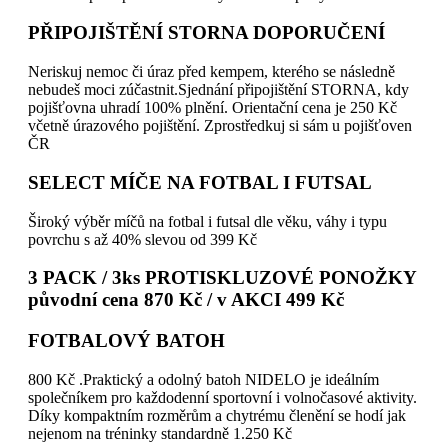
PŘIPOJIŠTĚNÍ STORNA DOPORUČENÍ
Neriskuj nemoc či úraz před kempem, kterého se následně
nebudeš moci zúčastnit.Sjednání připojištění STORNA, kdy
pojišťovna uhradí 100% plnění. Orientační cena je 250 Kč
včetně úrazového pojištění. Zprostředkuj si sám u pojišťoven
ČR
SELECT MÍČE NA FOTBAL I FUTSAL
Široký výběr míčů na fotbal i futsal dle věku, váhy i typu
povrchu s až 40% slevou od 399 Kč
3 PACK / 3ks PROTISKLUZOVÉ PONOŽKY
původní cena 870 Kč / v AKCI 499 Kč
FOTBALOVÝ BATOH
800 Kč .Praktický a odolný batoh NIDELO je ideálním
společníkem pro každodenní sportovní i volnočasové aktivity.
Díky kompaktním rozměrům a chytrému členění se hodí jak
nejenom na tréninky standardně 1.250 Kč