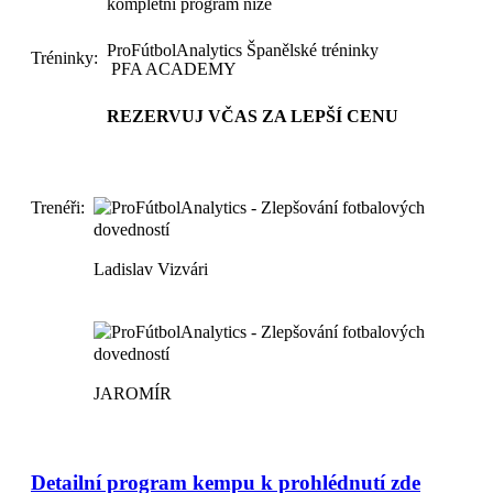
kompletní program níže
ProFútbolAnalytics Španělské tréninky
Tréninky:
PFA ACADEMY
REZERVUJ VČAS ZA LEPŠÍ CENU
Trenéři:
Ladislav Vizvári
JAROMÍR
Detailní program kempu k prohlédnutí zde