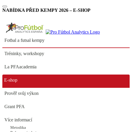
NABÍDKA PŘED KEMPY 2026 – E-SHOP
Fotbal a futsal kempy
Tréninky, workshopy
La PFAacademia
E-shop
❗ 2026 JARNÍ PRAHA
1.Turnus 16.-20.2.
Prověř svůj výkon
PRÁZDNINY 5 dní
Grant PFA
PŘÍMĚSTSKÝ - Pražačka
Více informací
Španělský fotbalový kemp
Metodika