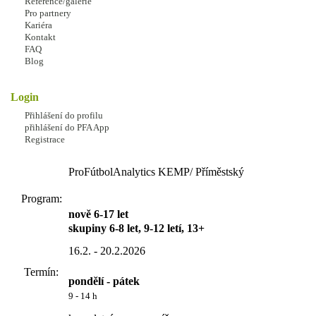
Reference/galerie
Pro partnery
Zbývá jen
Kariéra
7
Kontakt
FAQ
míst
Blog
PRAHA 2026 JARNÍ - POTVRZENO
Login
cena do 15.2 2026 - 4.999 Kč
cena od 16.2.2026 6.999 Kč
Adresa:
Přihlášení do profilu
přihlášení do PFA App
sportovní areál Pražačka
Link
Registrace
ProFútbolAnalytics KEMP/ Příměstský
Program:
nově 6-17 let
skupiny 6-8 let, 9-12 letí, 13+
16.2. - 20.2.2026
Termín:
pondělí - pátek
9 - 14 h