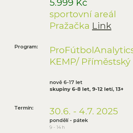
5.999 Kč
sportovní areál
Pražačka
Link
Program:
ProFútbolAnalytic
KEMP/ Příměstský
nově 6-17 let
skupiny 6-8 let, 9-12 letí, 13+
Termín:
30.6. - 4.7. 2025
pondělí - pátek
9 - 14 h