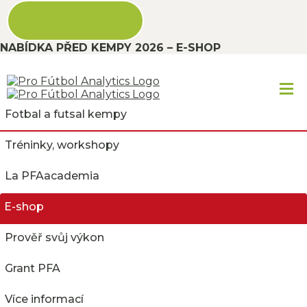
NABÍDKA PŘED KEMPY 2026 – E-SHOP
Fotbal a futsal kempy
Tréninky, workshopy
La PFAacademia
E-shop
Prověř svůj výkon
Grant PFA
❗ 2025 LÉTO 30.6 - 4.7.
PŘÍMĚSTSKÝ PRAHA
Více informací