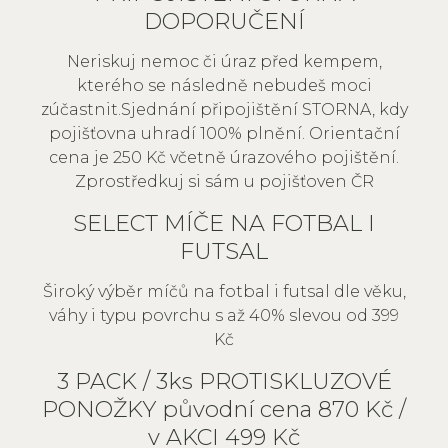
DOPORUČENÍ
Neriskuj nemoc či úraz před kempem,
kterého se následně nebudeš moci
zúčastnit.Sjednání připojištění STORNA, kdy
pojišťovna uhradí 100% plnění. Orientační
cena je 250 Kč včetně úrazového pojištění.
Zprostředkuj si sám u pojišťoven ČR
SELECT MÍČE NA FOTBAL I
FUTSAL
Široký výběr míčů na fotbal i futsal dle věku,
váhy i typu povrchu s až 40% slevou od 399
Kč
3 PACK / 3ks PROTISKLUZOVÉ
PONOŽKY původní cena 870 Kč /
v AKCI 499 Kč