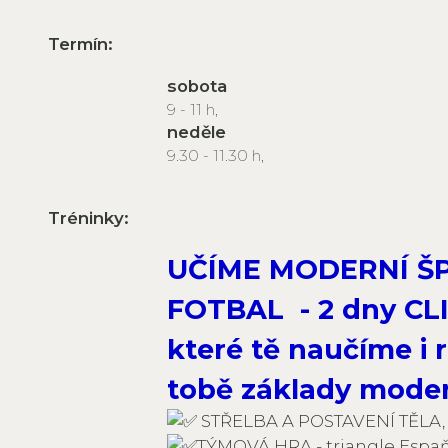
Termín:
sobota
9 - 11 h,
neděle
9.30 - 11.30 h,
Tréninky:
UČÍME MODERNÍ Š
FOTBAL - 2 dny CL
které tě naučíme i 
tobě základy moder
STŘELBA A POSTAVENÍ TĚLA,
TÝMOVÁ HRA - triangle Espa