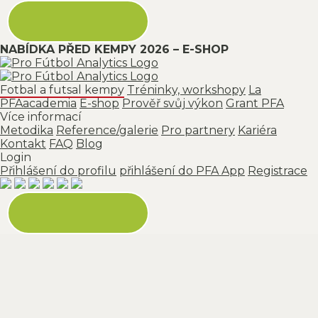
NABÍDKA PŘED KEMPY 2026 – E-SHOP
Fotbal a futsal kempy
Tréninky, workshopy
La
PFAacademia
E-shop
Prověř svůj výkon
Grant PFA
Více informací
Metodika
Reference/galerie
Pro partnery
Kariéra
Kontakt
FAQ
Blog
Login
Přihlášení do profilu
přihlášení do PFA App
Registrace