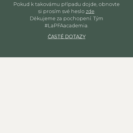
Pokud k takovámu případu dojde, obnovte
si prosím své heslo
zde
.
Děkujeme za pochopení. Tým
#LaPFAacademia.
ČASTÉ DOTAZY