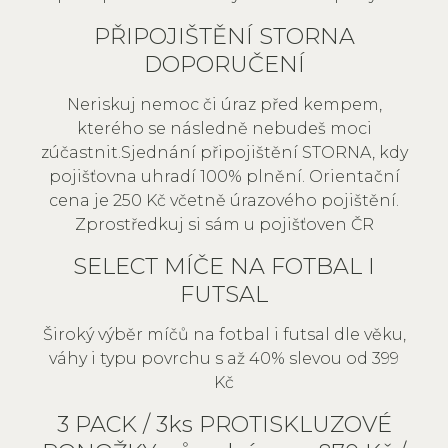
PŘIPOJIŠTĚNÍ STORNA
DOPORUČENÍ
Neriskuj nemoc či úraz před kempem,
kterého se následně nebudeš moci
zúčastnit.Sjednání připojištění STORNA, kdy
pojišťovna uhradí 100% plnění. Orientační
cena je 250 Kč včetně úrazového pojištění.
Zprostředkuj si sám u pojišťoven ČR
SELECT MÍČE NA FOTBAL I
FUTSAL
Široký výběr míčů na fotbal i futsal dle věku,
váhy i typu povrchu s až 40% slevou od 399
Kč
3 PACK / 3ks PROTISKLUZOVÉ