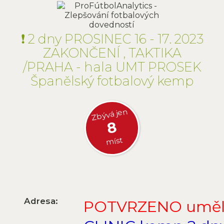
❗ 2 dny PROSINEC 16 - 17. 2023
ZAKONČENÍ , TAKTIKA
/PRAHA - hala UMT PROSEK
Španělský fotbalový kemp
Zbývá jen
8
míst
Adresa:
POTVRZENO umělá 