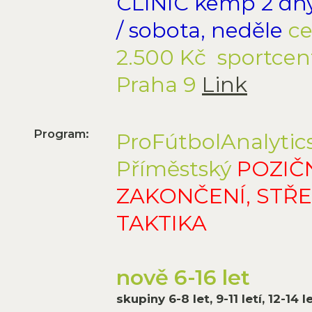
CLINIC kemp 2 dny -
/ sobota, neděle
ce
2.500 Kč sportc
Praha 9
Link
Program:
ProFútbolAnalytic
Příměstský
POZIČN
ZAKONČENÍ, STŘE
TAKTIKA
nově 6-16 let
skupiny 6-8 let, 9-11 letí, 12-14 let