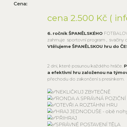
Cena:
cena 2.500 Kč ( inf
6. ročník ŠPANĚLSKÉHO
FOTBALOV
zahrnuje sportovní program , svačiny o
Vtělujeme ŠPANĚLSKOU hru do ČE
2 dni, které posunou každého hráče.
P
a efektivní hru založenou na týmo
přechodu do zakončení s presinkem.
NEKLIČKUJ ZBYTEČNĚ
RONDA A SPRÁVNÁ POZIČNÍ
OTEVŘI A ROZTÁHNI HRU
HRAJ JEDNODUŠE - obě noh
PŘIHRAJ
SPRÁVNÉ POSTAVENÍ TĚLA