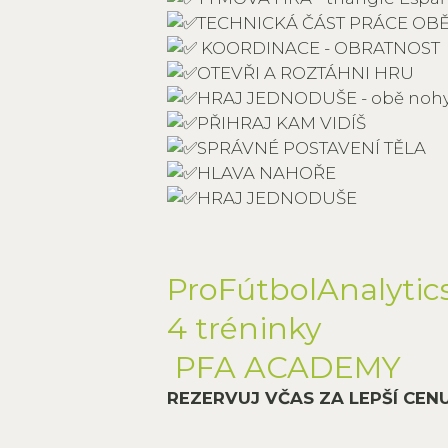
TECHNICKÁ ČÁST PRÁCE OB
KOORDINACE - OBRATNOST
OTEVŘI A ROZTÁHNI HRU
HRAJ JEDNODUŠE - obě nohy 
PŘIHRAJ KAM VIDÍŠ
SPRÁVNÉ POSTAVENÍ TĚLA
HLAVA NAHOŘE
HRAJ JEDNODUŠE
ProFútbolAnalytic
4 tréninky
PFA ACADEMY
REZERVUJ VČAS ZA LEPŠÍ CEN